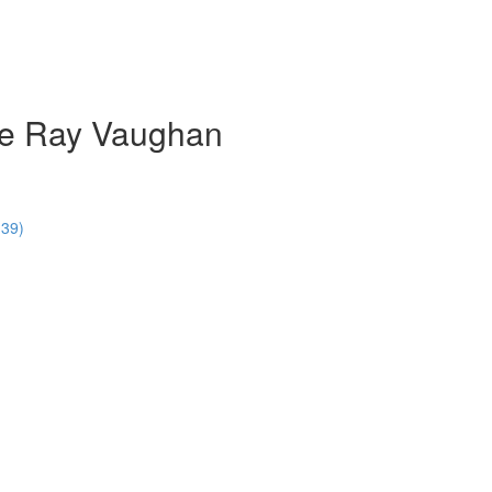
evie Ray Vaughan
:39)