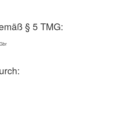
emäß § 5 TMG:
 Gbr
urch: