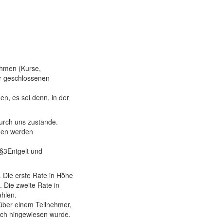
ahmen (Kurse,
r geschlossenen
, es sei denn, in der
urch uns zustande.
ngen werden
.§3Entgelt und
. Die erste Rate in Höhe
 Die zweite Rate in
ahlen.
nüber einem Teilnehmer,
lich hingewiesen wurde.