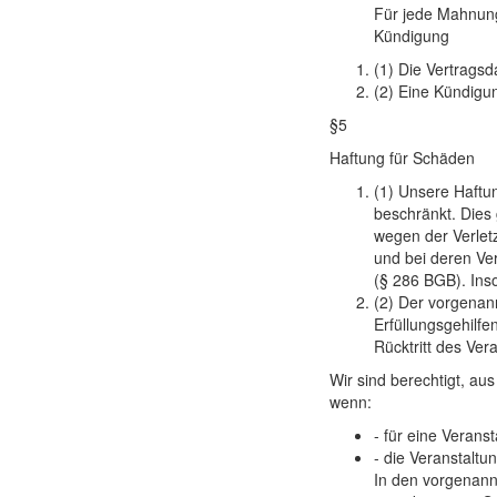
Für jede Mahnung
Kündigung
(1) Die Vertrags
(2) Eine Kündigu
§5
Haftung für Schäden
(1) Unsere Haftun
beschränkt. Dies
wegen der Verletz
und bei deren Ve
(§ 286 BGB). Inso
(2) Der vorgenann
Erfüllungsgehilfe
Rücktritt des Vera
Wir sind berechtigt, au
wenn:
- für eine Veran
- die Veranstalt
In den vorgenann