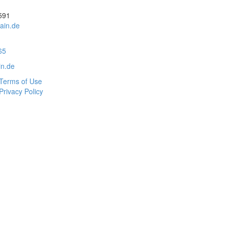
591
ain.de
65
in.de
Terms of Use
Privacy Policy