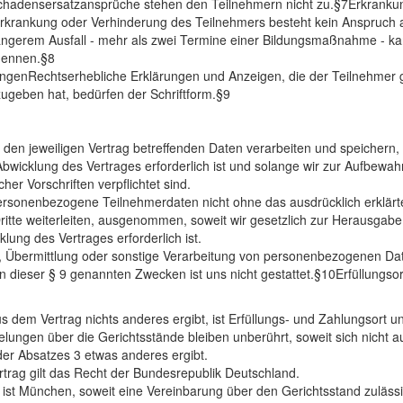
Schadensersatzansprüche stehen den Teilnehmern nicht zu.§7Erkranku
rkrankung oder Verhinderung des Teilnehmers besteht kein Anspruch 
 längerem Ausfall - mehr als zwei Termine einer Bildungsmaßnahme - k
nennen.§8
ngenRechtserhebliche Erklärungen und Anzeigen, die der Teilnehmer
zugeben hat, bedürfen der Schriftform.§9
e den jeweiligen Vertrag betreffenden Daten verarbeiten und speichern, 
bwicklung des Vertrages erforderlich ist und solange wir zur Aufbewa
her Vorschriften verpflichtet sind.
ersonenbezogene Teilnehmerdaten nicht ohne das ausdrücklich erklärt
itte weiterleiten, ausgenommen, soweit wir gesetzlich zur Herausgabe 
klung des Vertrages erforderlich ist.
, Übermittlung oder sonstige Verarbeitung von personenbezogenen Da
n dieser § 9 genannten Zwecken ist uns nicht gestattet.§10Erfüllungsor
us dem Vertrag nichts anderes ergibt, ist Erfüllungs- und Zahlungsort u
elungen über die Gerichtsstände bleiben unberührt, soweit sich nicht 
er Absatzes 3 etwas anderes ergibt.
rtrag gilt das Recht der Bundesrepublik Deutschland.
 ist München, soweit eine Vereinbarung über den Gerichtsstand zulässig