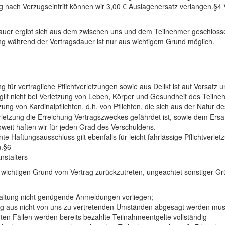
 nach Verzugseintritt können wir 3,00 € Auslagenersatz verlangen.§4 
dauer ergibt sich aus dem zwischen uns und dem Teilnehmer geschloss
ng während der Vertragsdauer ist nur aus wichtigem Grund möglich.
g für vertragliche Pflichtverletzungen sowie aus Delikt ist auf Vorsatz 
 gilt nicht bei Verletzung von Leben, Körper und Gesundheit des Teiln
ung von Kardinalpflichten, d.h. von Pflichten, die sich aus der Natur 
rletzung die Erreichung Vertragszweckes gefährdet ist, sowie dem Ers
weit haften wir für jeden Grad des Verschuldens.
te Haftungsausschluss gilt ebenfalls für leicht fahrlässige Pflichtverle
n.§6
nstalters
s wichtigen Grund vom Vertrag zurückzutreten, ungeachtet sonstiger G
staltung nicht genügende Anmeldungen vorliegen;
ung aus nicht von uns zu vertretenden Umständen abgesagt werden mus
ten Fällen werden bereits bezahlte Teilnahmeentgelte vollständig