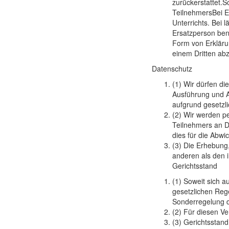
zurückerstattet.
TeilnehmersBei E
Unterrichts. Bei
Ersatzperson be
Form von Erkläru
einem Dritten ab
Datenschutz
(1) Wir dürfen di
Ausführung und A
aufgrund gesetzlic
(2) Wir werden p
Teilnehmers an Dr
dies für die Abwic
(3) Die Erhebung
anderen als den i
Gerichtsstand
(1) Soweit sich a
gesetzlichen Reg
Sonderregelung d
(2) Für diesen Ve
(3) Gerichtsstand