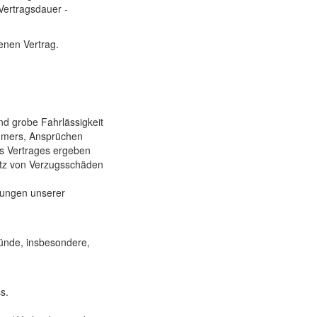
Vertragsdauer -
enen Vertrag.
und grobe Fahrlässigkeit
ehmers, Ansprüchen
des Vertrages ergeben
atz von Verzugsschäden
tzungen unserer
ründe, insbesondere,
s.