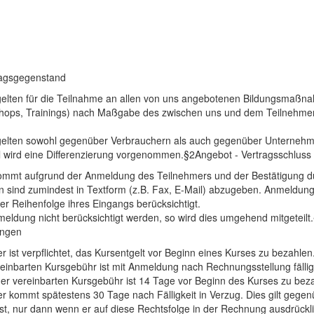
ragsgegenstand
elten für die Teilnahme an allen von uns angebotenen Bildungsmaßn
hops, Trainings) nach Maßgabe des zwischen uns und dem Teilnehme
elten sowohl gegenüber Verbrauchern als auch gegenüber Unternehmen
el wird eine Differenzierung vorgenommen.§2Angebot - Vertragsschluss
kommt aufgrund der Anmeldung des Teilnehmers und der Bestätigung d
n sind zumindest in Textform (z.B. Fax, E-Mail) abzugeben. Anmeldu
der Reihenfolge ihres Eingangs berücksichtigt.
eldung nicht berücksichtigt werden, so wird dies umgehend mitgeteilt
ungen
r ist verpflichtet, das Kursentgelt vor Beginn eines Kurses zu bezahlen
reinbarten Kursgebühr ist mit Anmeldung nach Rechnungsstellung fällig.
der vereinbarten Kursgebühr ist 14 Tage vor Beginn des Kurses zu bez
er kommt spätestens 30 Tage nach Fälligkeit in Verzug. Dies gilt gege
ist, nur dann wenn er auf diese Rechtsfolge in der Rechnung ausdrück